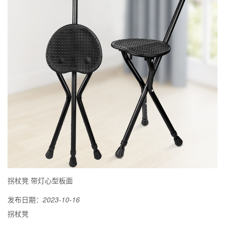
拐杖凳 带灯心型板面
发布日期：
2023-10-16
拐杖凳