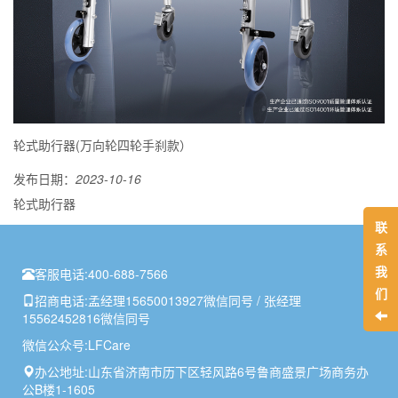
轮式助行器(万向轮四轮手刹款）
发布日期：
2023-10-16
轮式助行器
联
系
我
客服电话:
400-688-7566
们
招商电话:
孟经理15650013927微信同号 / 张经理
15562452816微信同号
微信公众号:
LFCare
办公地址:
山东省济南市历下区轻风路6号鲁商盛景广场商务办
公B楼1-1605