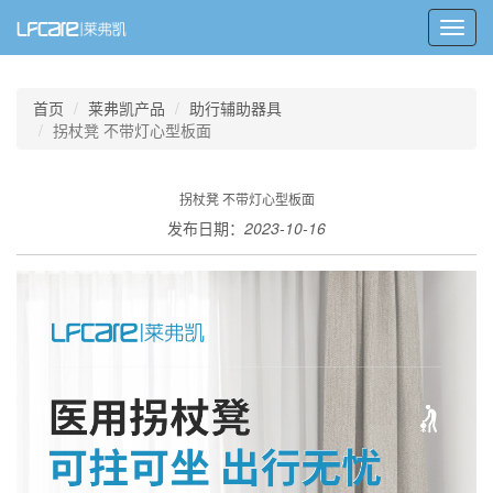
Toggl
navig
首页
莱弗凯产品
助行辅助器具
拐杖凳 不带灯心型板面
拐杖凳 不带灯心型板面
发布日期：
2023-10-16