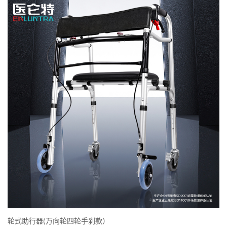
轮式助行器(万向轮四轮手刹款）