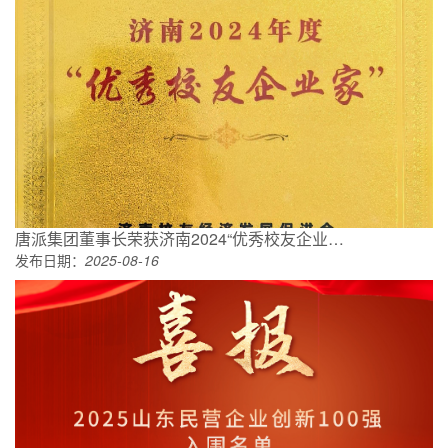
唐派集团董事长荣获济南2024“优秀校友企业家”称号
发布日期：
2025-08-16