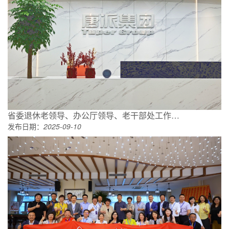
省委退休老领导、办公厅领导、老干部处工作人员及济南市民政局相关领导赴唐派集团山东运营中心参观交流
发布日期：
2025-09-10