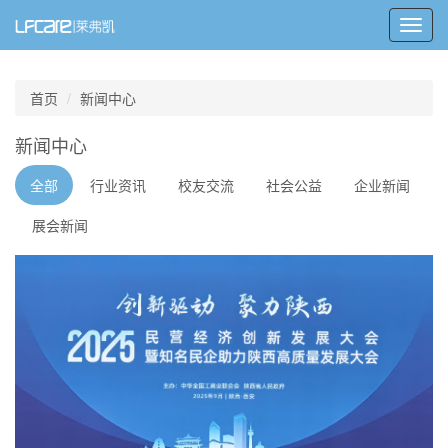
Toggl
navig
首页
新闻中心
新闻中心
全部
行业资讯
校友交流
社会公益
企业新闻
展会新闻