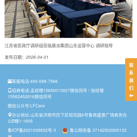
江苏省民政厅调研组莅临唐派集团山东运营中心 调研指导
发布日期：
2026-04-01
联
系
我
客服电话:
400-688-7566
们
招商电话:
孟经理15650013927微信同号 / 张经理
15562452816微信同号
微信公众号:
LFCare
办公地址:
山东省济南市历下区轻风路6号鲁商盛景广场商务办
公B楼1-1605
鲁ICP备2021039832号-3
鲁公网安备 37142502000132
号