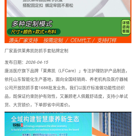
厂家直供莱弗凯防抓手套贴牌定制
发布日期：
2026-04-15
唐派医疗旗下品牌「莱弗凯（LFCare）」专注护理防护产品制造，
依托山东智能化生产基地，面向全国经销商、养老机构及医疗器械
公司开放防抓手套1688批发业务。我们以医疗标准做功能性纺织
品，既保证约束防护有效性，又兼顾老人佩戴舒适度，支持小单试
货、大货锁价，下单即省中间差价。