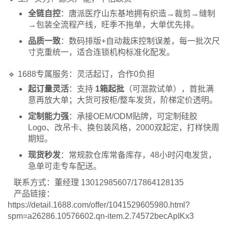
全链自控
：唐派医疗山东基地拥有织造→裁剪→缝制
→包装全流程产线，旺季不拖单，大单优先排。
品质一致
：数码排版+自动裁床控制误差，每一批次尺
寸克重统一，适合连锁机构标准化配发。
🔹 1688专属服务：灵活起订，合作0负担
起订量灵活
：支持
1箱起批
（可混款试单），首批满
意再放大单；大货可按柜/整车发货，阶梯定价透明。
定制能力强
：承接OEM/ODM贴牌，可定制硅胶
Logo、改吊卡、换包装风格，2000双起定，打样快周
期短。
现货秒发
：常规款仓库常备库存，48小时闪电发货，
急单可走专车配送。
联系方式：董经理 13012985607/17864128135
产品链接：
https://detail.1688.com/offer/1041529605980.html?
spm=a26286.10576602.qn-item.2.74572becApIKx3