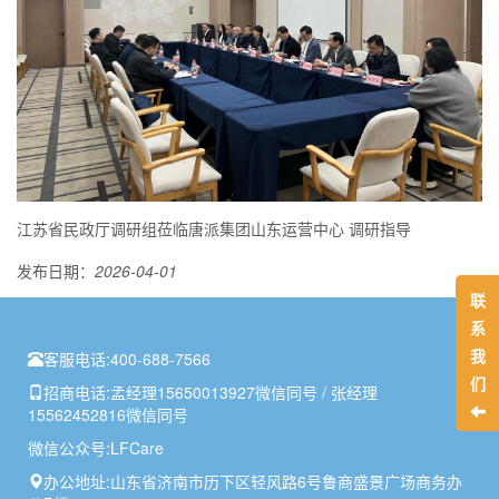
江苏省民政厅调研组莅临唐派集团山东运营中心 调研指导
发布日期：
2026-04-01
联
系
我
客服电话:
400-688-7566
们
招商电话:
孟经理15650013927微信同号 / 张经理
15562452816微信同号
微信公众号:
LFCare
办公地址:
山东省济南市历下区轻风路6号鲁商盛景广场商务办