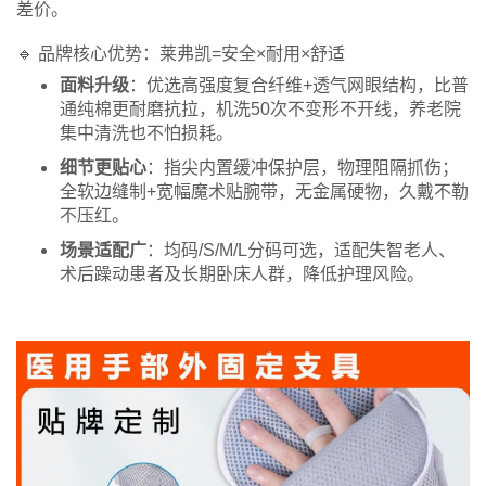
差价。
🔹 品牌核心优势：莱弗凯=安全×耐用×舒适
面料升级
：优选高强度复合纤维+透气网眼结构，比普
通纯棉更耐磨抗拉，机洗50次不变形不开线，养老院
集中清洗也不怕损耗。
细节更贴心
：指尖内置缓冲保护层，物理阻隔抓伤；
全软边缝制+宽幅魔术贴腕带，无金属硬物，久戴不勒
不压红。
场景适配广
：均码/S/M/L分码可选，适配失智老人、
术后躁动患者及长期卧床人群，降低护理风险。