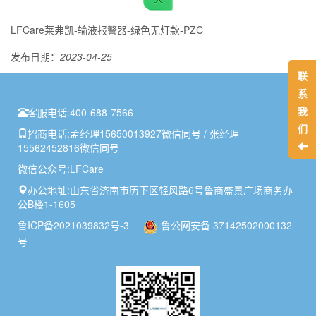
LFCare莱弗凯-输液报警器-绿色无灯款-PZC
发布日期：
2023-04-25
联
系
我
客服电话:
400-688-7566
们
招商电话:
孟经理15650013927微信同号 / 张经理
15562452816微信同号
微信公众号:
LFCare
办公地址:
山东省济南市历下区轻风路6号鲁商盛景广场商务办
公B楼1-1605
鲁ICP备2021039832号-3
鲁公网安备 37142502000132
号