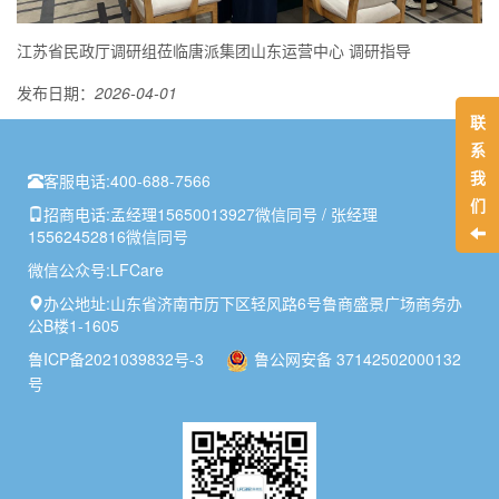
江苏省民政厅调研组莅临唐派集团山东运营中心 调研指导
发布日期：
2026-04-01
联
系
我
客服电话:
400-688-7566
们
招商电话:
孟经理15650013927微信同号 / 张经理
15562452816微信同号
微信公众号:
LFCare
办公地址:
山东省济南市历下区轻风路6号鲁商盛景广场商务办
公B楼1-1605
鲁ICP备2021039832号-3
鲁公网安备 37142502000132
号